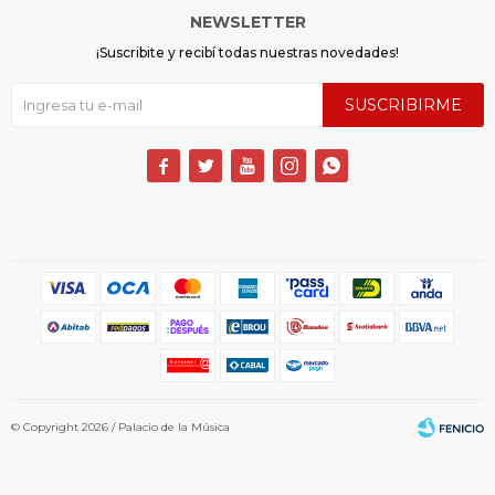
NEWSLETTER
¡Suscribite y recibí todas nuestras novedades!
SUSCRIBIRME





© Copyright 2026 / Palacio de la Música