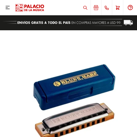

ENVIAR