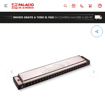

ENVIAR