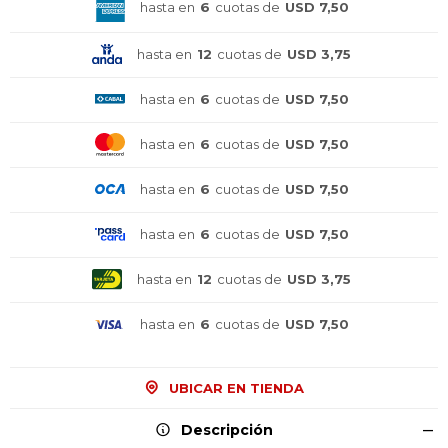
hasta en
6
cuotas de
USD 7,50
hasta en
12
cuotas de
USD 3,75
hasta en
6
cuotas de
USD 7,50
hasta en
6
cuotas de
USD 7,50
hasta en
6
cuotas de
USD 7,50
hasta en
6
cuotas de
USD 7,50
hasta en
12
cuotas de
USD 3,75
hasta en
6
cuotas de
USD 7,50
¡Sumate a la forma más ágil de
¡Sumate a la forma más ágil de
¡Sumate a la forma más ágil de
UBICAR EN TIENDA
comprar!
comprar!
comprar!
Comprá en 3 cuotas sin recargo o hasta en
Comprá en 3 cuotas sin recargo o hasta en
Comprá en 3 cuotas sin recargo o hasta en
Descripción
12 cuotas * ¡Solo con tu cédula!
12 cuotas * ¡Solo con tu cédula!
12 cuotas * ¡Solo con tu cédula!