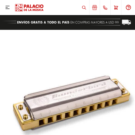

ENVIAR