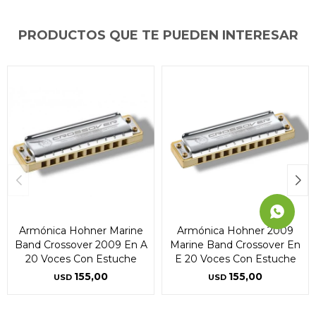
puede variar por comercio
puede variar por comercio
puede variar por comercio
Día
Día
Día
Mes
Mes
Mes
Año
Año
Año
PRODUCTOS QUE TE PUEDEN INTERESAR
Continuar
Continuar
Continuar
Armónica Hohner Marine
Armónica Hohner 2009
Band Crossover 2009 En A
Marine Band Crossover En
20 Voces Con Estuche
E 20 Voces Con Estuche
155,00
155,00
USD
USD