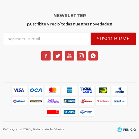
NEWSLETTER
¡Suscribite y recibí todas nuestras novedades!
SUSCRIBIRME





© Copyright 2026 / Palacio de la Música