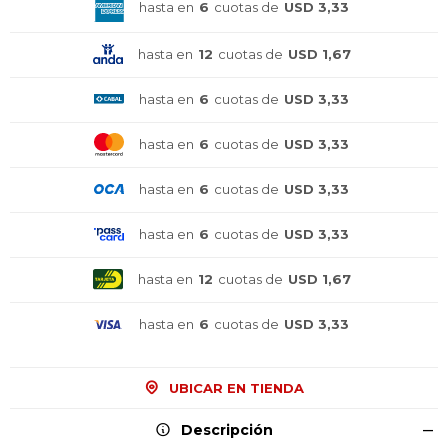
hasta en
6
cuotas de
USD 3,33
hasta en
12
cuotas de
USD 1,67
hasta en
6
cuotas de
USD 3,33
hasta en
6
cuotas de
USD 3,33
hasta en
6
cuotas de
USD 3,33
hasta en
6
cuotas de
USD 3,33
hasta en
12
cuotas de
USD 1,67
hasta en
6
cuotas de
USD 3,33
¡Sumate a la forma más ágil de
¡Sumate a la forma más ágil de
¡Sumate a la forma más ágil de
comprar!
comprar!
comprar!
UBICAR EN TIENDA
Comprá en 3 cuotas sin recargo o hasta en
Comprá en 3 cuotas sin recargo o hasta en
Comprá en 3 cuotas sin recargo o hasta en
12 cuotas * ¡Solo con tu cédula!
12 cuotas * ¡Solo con tu cédula!
12 cuotas * ¡Solo con tu cédula!
Descripción
* sujeto aprobación crediticia.
* sujeto aprobación crediticia.
* sujeto aprobación crediticia.