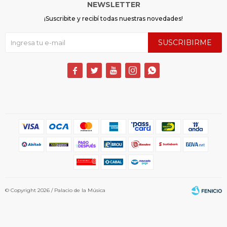
NEWSLETTER
¡Suscribite y recibí todas nuestras novedades!
SUSCRIBIRME





© Copyright 2026 / Palacio de la Música