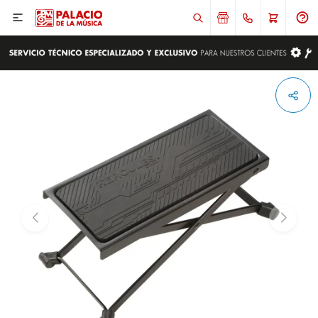

ENVIAR