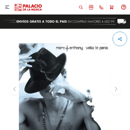

ENVIAR