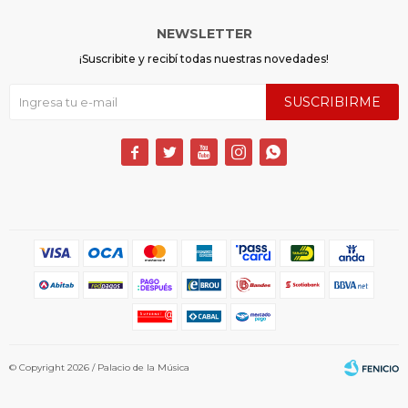
NEWSLETTER
¡Suscribite y recibí todas nuestras novedades!
SUSCRIBIRME





© Copyright 2026 / Palacio de la Música