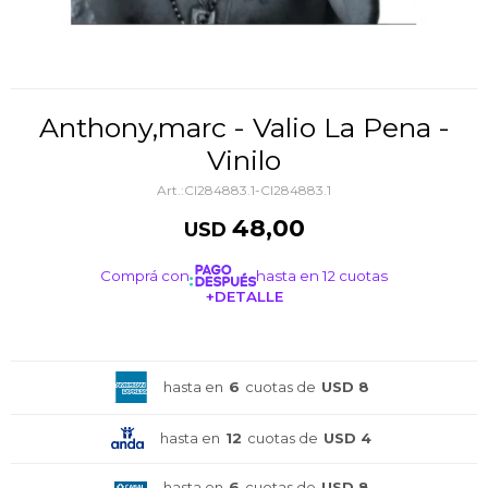
Anthony,marc - Valio La Pena -
Vinilo
CI284883.1-CI284883.1
48,00
USD
Comprá con
hasta en 12 cuotas
+DETALLE
¡ME INTERESA!
hasta en
6
cuotas de
USD 8
hasta en
12
cuotas de
USD 4
hasta en
6
cuotas de
USD 8