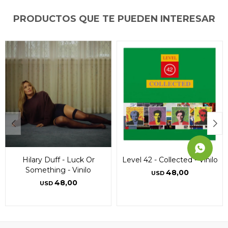
Día
Día
Día
Mes
Mes
Mes
Año
Año
Año
PRODUCTOS QUE TE PUEDEN INTERESAR
Continuar
Continuar
Continuar
Hilary Duff - Luck Or
Level 42 - Collected - Vinilo
Something - Vinilo
48,00
USD
48,00
USD