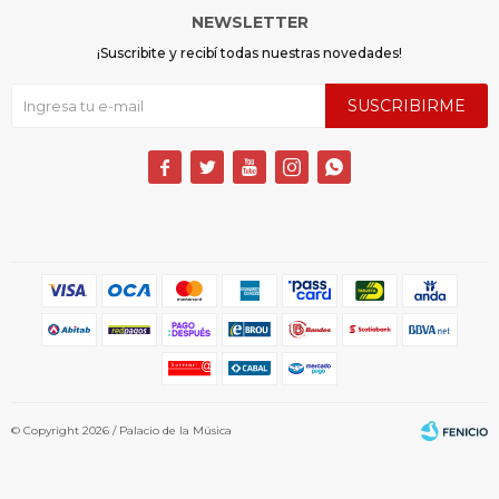
NEWSLETTER
¡Suscribite y recibí todas nuestras novedades!
SUSCRIBIRME





© Copyright 2026 / Palacio de la Música