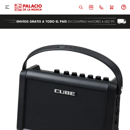

ENVIAR