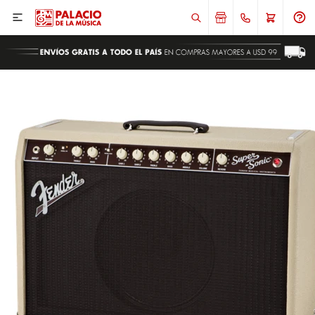

ENVIAR