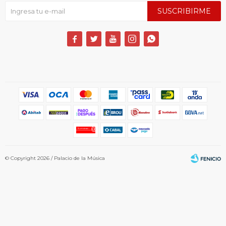
SUSCRIBIRME





© Copyright 2026 / Palacio de la Música