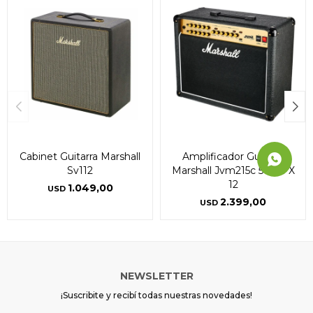
Continuar
Continuar
Continuar
Cabinet Guitarra Marshall
Amplificador Guitarra
Sv112
Marshall Jvm215c 50w 1 X
12
1.049,00
USD
2.399,00
USD
NEWSLETTER
¡Suscribite y recibí todas nuestras novedades!