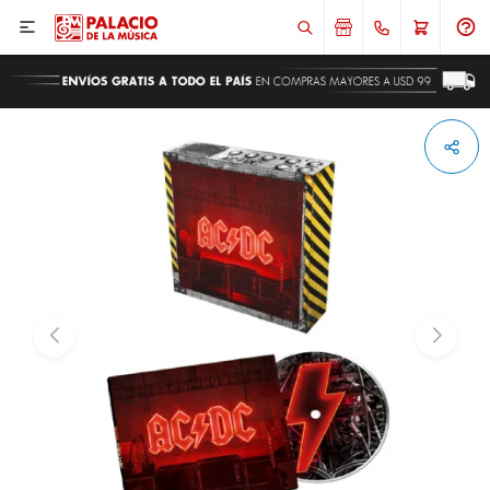

ENVIAR