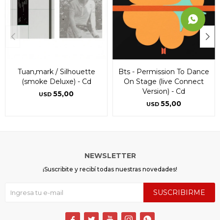
Tuan,mark / Silhouette
Bts - Permission To Dance
(smoke Deluxe) - Cd
On Stage (live Connect
Version) - Cd
55,00
USD
55,00
USD
NEWSLETTER
¡Suscribite y recibí todas nuestras novedades!
SUSCRIBIRME




