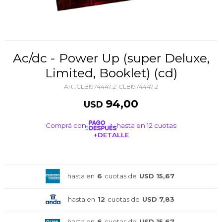
Ac/dc - Power Up (super Deluxe,
Limited, Booklet) (cd)
CLBI974447.2-CLBI974447.2
94,00
USD
Comprá con
hasta en 12 cuotas
+DETALLE
¡ME INTERESA!
hasta en
6
cuotas de
USD 15,67
hasta en
12
cuotas de
USD 7,83
hasta en
6
cuotas de
USD 15,67