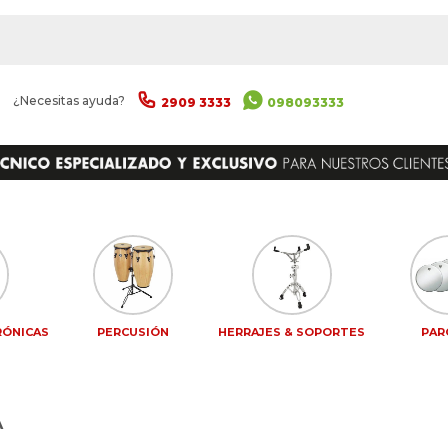
|
¿Necesitas ayuda?
2909 3333
098093333
RÓNICAS
PERCUSIÓN
HERRAJES & SOPORTES
PAR
A