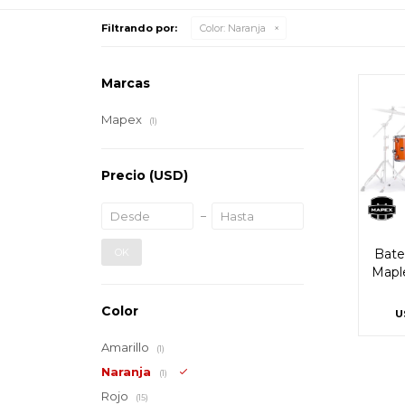
Filtrando por:
Color:
Naranja
Marcas
Mapex
(1)
Precio
(USD)
OK
Bate
Mapl
Color
U
Amarillo
(1)
Naranja
(1)
Rojo
(15)