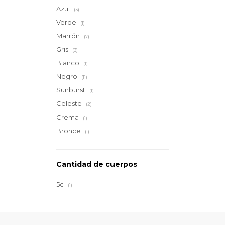
Azul
(3)
Verde
(1)
Marrón
(7)
Gris
(3)
Blanco
(1)
Negro
(11)
Sunburst
(1)
Celeste
(2)
Crema
(1)
Bronce
(1)
Cantidad de cuerpos
5c
(1)