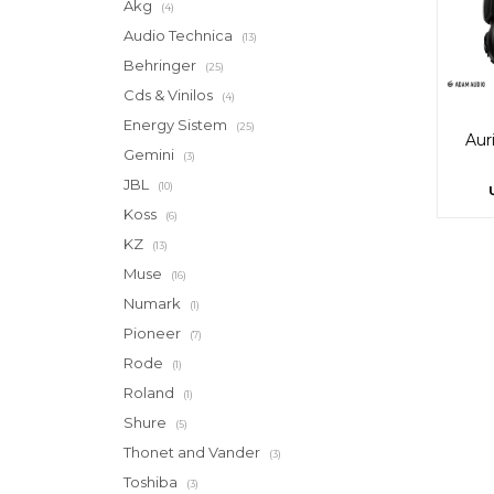
Akg
(4)
Audio Technica
(13)
Behringer
(25)
Cds & Vinilos
(4)
Energy Sistem
(25)
Aur
Gemini
(3)
JBL
(10)
Koss
(6)
KZ
(13)
Muse
(16)
Numark
(1)
Pioneer
(7)
Rode
(1)
Roland
(1)
Shure
(5)
Thonet and Vander
(3)
Toshiba
(3)