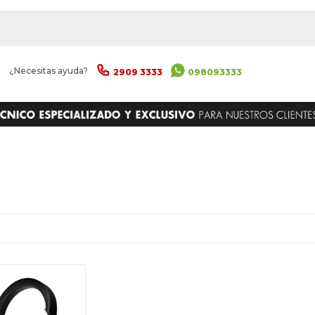
|
¿Necesitas ayuda?
2909 3333
098093333