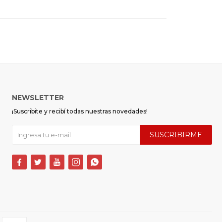
NEWSLETTER
¡Suscribite y recibí todas nuestras novedades!
SUSCRIBIRME




