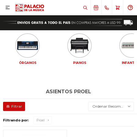

ÓRGANOS
PIANOS
INFANTI
ASIENTOS PROEL
Recomendados
Filtrando por:
Proel
¡Sumate a la forma más ágil de
¡Sumate a la forma más ágil de