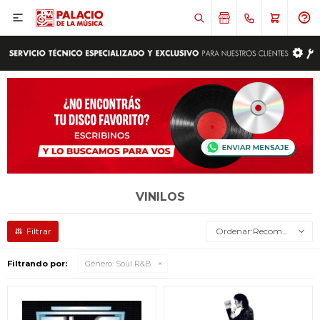

VINILOS
Recomendados
Filtrando por:
Género:
Soul R&B