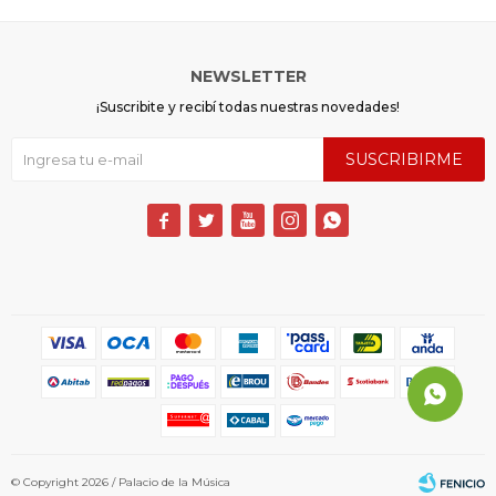
NEWSLETTER
¡Suscribite y recibí todas nuestras novedades!
SUSCRIBIRME





© Copyright 2026 / Palacio de la Música