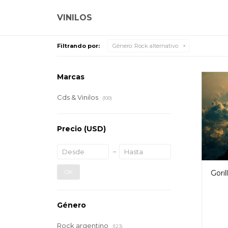
VINILOS
Filtrando por:
Género:
Rock alternativo
Marcas
Cds & Vinilos
(100)
Precio
(USD)
OK
Goril
Género
Rock argentino
(123)