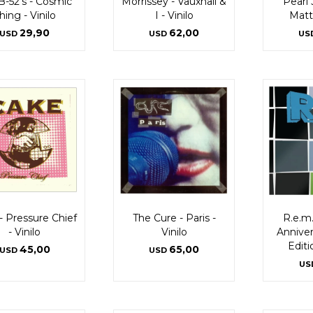
B-52's - Cosmic
Morrissey - Vauxhall &
Pearl
hing - Vinilo
I - Vinilo
Matte
29,90
62,00
USD
USD
US
- Pressure Chief
The Cure - Paris -
R.e.m.
- Vinilo
Vinilo
Annive
Editio
45,00
65,00
USD
USD
US