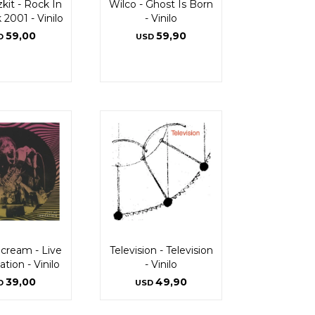
kit - Rock In
Wilco - Ghost Is Born
 2001 - Vinilo
- Vinilo
59,00
59,90
D
USD
Scream - Live
Television - Television
ation - Vinilo
- Vinilo
39,00
49,90
D
USD