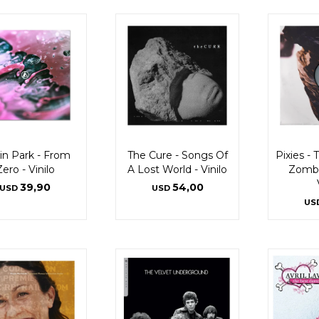
Día
Día
Mes
Mes
Año
Año
Continuar
Continuar
in Park - From
The Cure - Songs Of
Pixies -
ero - Vinilo
A Lost World - Vinilo
Zombi
39,90
54,00
USD
USD
US