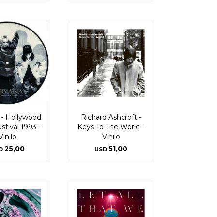
 - Hollywood
Richard Ashcroft -
stival 1993 -
Keys To The World -
Vinilo
Vinilo
25,00
51,00
D
USD