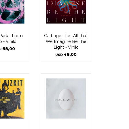
 Park - From
Garbage - Let All That
 - Vinilo
We Imagine Be The
Light - Vinilo
68,00
D
48,00
USD