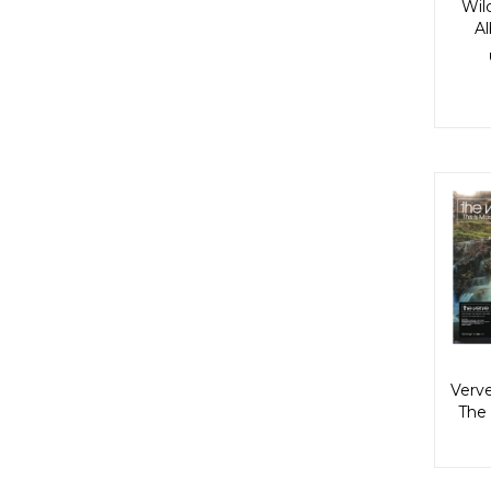
Wil
Al
Verve
The 