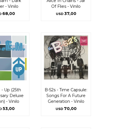
 Jam - Dark
Alice In Chains - Jar
r - Vinilo
Of Flies - Vinilo
68,00
37,00
D
USD
 - Up (25th
B-52s - Time Capsule:
rsary Deluxe
Songs For A Future
n) - Vinilo
Generation - Vinilo
53,00
70,00
D
USD