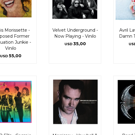
is Morissette -
Velvet Underground -
Avril L
posed Former
Now Playing - Vinilo
Damn Th
tuation Junkie -
35,00
USD
US
Vinilo
55,00
USD