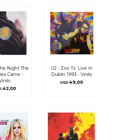
 The Night The
U2 - Zoo Tv: Live In
es Came -
Dublin 1993 - Vinilo
Vinilo
49,00
USD
42,00
D