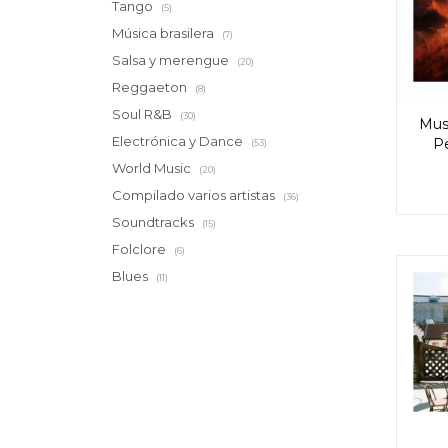
Tango
(5)
Música brasilera
(7)
Salsa y merengue
(20)
Reggaeton
(8)
Soul R&B
(30)
Muse
Electrónica y Dance
Pe
(53)
World Music
(20)
Compilado varios artistas
(36)
Soundtracks
(15)
Folclore
(6)
Blues
(11)