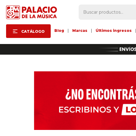
Blog
|
Marcas
|
Últimos ingresos
CATÁLOGO