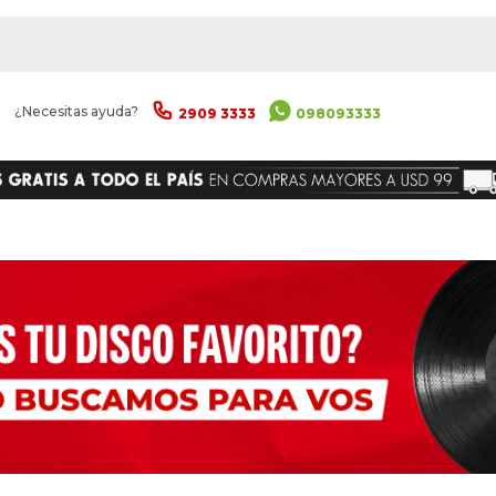
|
¿Necesitas ayuda?
2909 3333
098093333