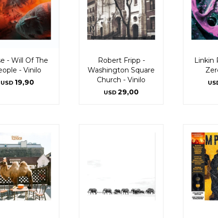
 - Will Of The
Robert Fripp -
Linkin
ople - Vinilo
Washington Square
Zero
Church - Vinilo
19,90
USD
US
29,00
USD