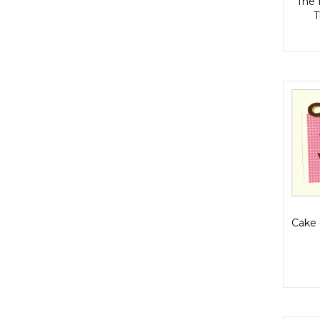
The 
T
Cake 