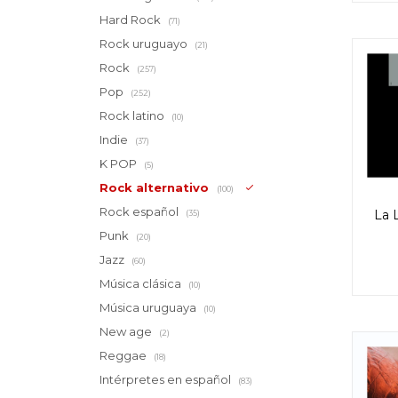
Hard Rock
(71)
Rock uruguayo
(21)
Rock
(257)
Pop
(252)
Rock latino
(10)
Indie
(37)
K POP
(5)
Rock alternativo
(100)
Rock español
La L
(35)
Punk
(20)
Jazz
(60)
Música clásica
(10)
Música uruguaya
(10)
New age
(2)
Reggae
(18)
Intérpretes en español
(83)