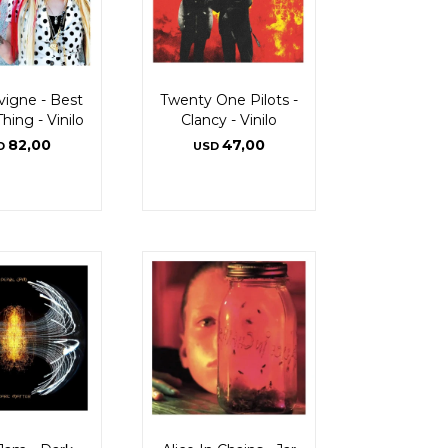
avigne - Best
Twenty One Pilots -
ing - Vinilo
Clancy - Vinilo
82,00
47,00
D
USD