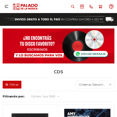

CDS
Recomendados
Filtrando por:
Género:
Soul R&B