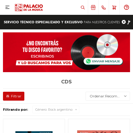

CDS
Recomendados
Filtrando por:
Género:
Rock argentino