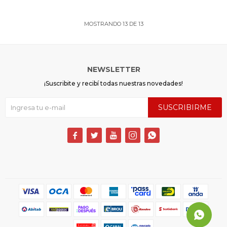
MOSTRANDO
13
DE
13
NEWSLETTER
¡Suscribite y recibí todas nuestras novedades!
SUSCRIBIRME




