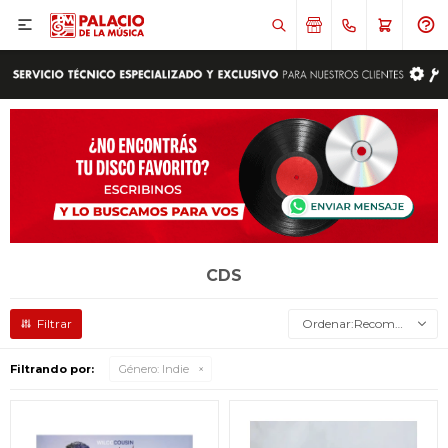

CDS
Recomendados
Filtrando por:
Género:
Indie