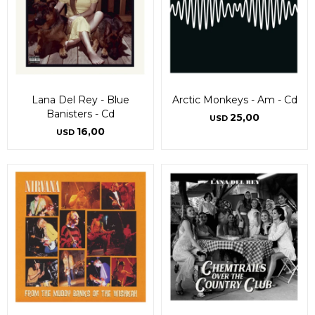
Continuar
Continuar
Lana Del Rey - Blue
Arctic Monkeys - Am - Cd
Banisters - Cd
25,00
USD
16,00
USD