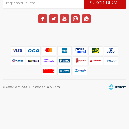
SUSCRIBIRME





© Copyright 2026 / Palacio de la Música
Fenicio