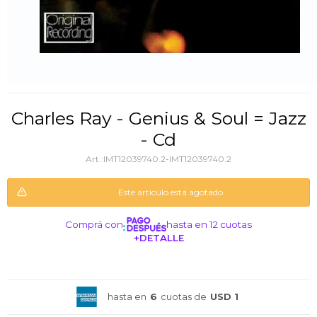
Charles Ray - Genius & Soul = Jazz
- Cd
IMT12039740.2-IMT12039740.2
Este artículo está agotado.
Comprá con
hasta en 12 cuotas
+DETALLE
¡ME INTERESA!
hasta en
6
cuotas de
USD 1