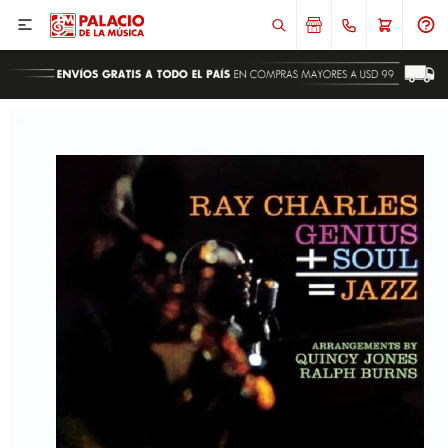

ENVIAR